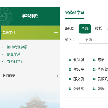
农药科学系
学科师资
职称：
全部
教授
二级学科
姓名：
植物病理学系
昆虫学系
蔡义强
陈洁
农药科学系
侯毅平
华修
教师目录
邵文勇
吴顺
张懿熙
张峰