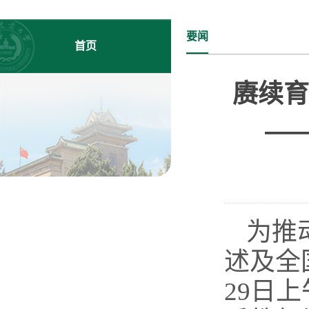
要闻
首页
赓续育
—
为推
述及全
29日